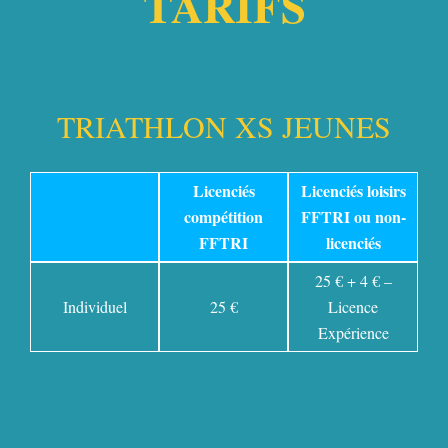
TARIFS
TRIATHLON XS JEUNES
Licenciés
Licenciés loisirs
compétition
FFTRI ou non-
FFTRI
licenciés
25 € + 4 € –
Individuel
25 €
Licence
Expérience