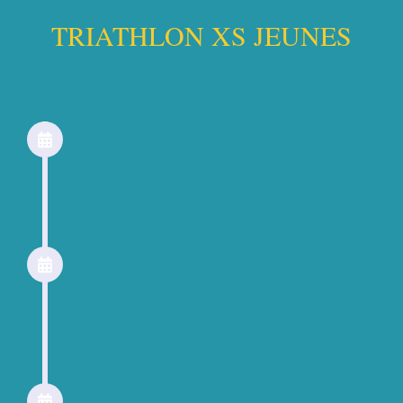
TRIATHLON XS JEUNES
13h45
Ouverture du parc a vélo
14h20
Fermeture du parc a vélo
14h20
Briefing de course