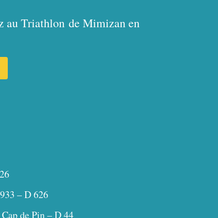
ez au Triathlon
de Mimizan en
626
 933 – D 626
 Cap de Pin – D 44